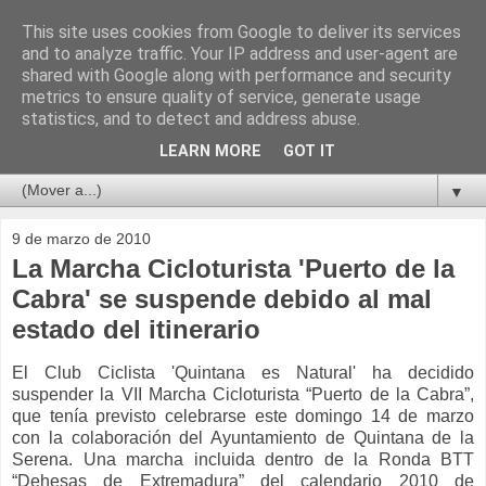
This site uses cookies from Google to deliver its services
and to analyze traffic. Your IP address and user-agent are
shared with Google along with performance and security
metrics to ensure quality of service, generate usage
statistics, and to detect and address abuse.
LEARN MORE
GOT IT
▼
9 de marzo de 2010
La Marcha Cicloturista 'Puerto de la
Cabra' se suspende debido al mal
estado del itinerario
El Club Ciclista 'Quintana es Natural' ha decidido
suspender la VII Marcha Cicloturista “Puerto de la Cabra”,
que tenía previsto celebrarse este domingo 14 de marzo
con la colaboración del Ayuntamiento de Quintana de la
Serena. Una marcha incluida dentro de la Ronda BTT
“Dehesas de Extremadura” del calendario 2010 de