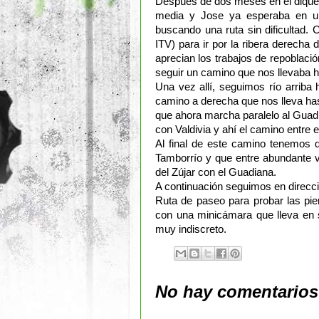
Después de dos meses en el dique
media y Jose ya esperaba en un
buscando una ruta sin dificultad.
ITV) para ir por la ribera derecha 
aprecian los trabajos de repoblació
seguir un camino que nos llevaba ha
Una vez allí, seguimos río arriba 
camino a derecha que nos lleva ha
que ahora marcha paralelo al Guadi
con Valdivia y ahí el camino entre e
Al final de este camino tenemos q
Tamborrío y que entre abundante v
del Zújar con el Guadiana.
A continuación seguimos en direcci
Ruta de paseo para probar las p
con una minicámara que lleva en 
muy indiscreto.
No hay comentarios