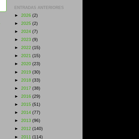
ENTRADAS ANTERIORES
►
2026
(2)
a
►
2025
(2)
►
2024
(7)
►
2023
(9)
►
2022
(15)
►
2021
(15)
►
2020
(23)
►
2019
(30)
►
2018
(33)
►
2017
(38)
►
2016
(29)
►
2015
(51)
►
2014
(77)
►
2013
(96)
►
2012
(140)
►
2011
(114)