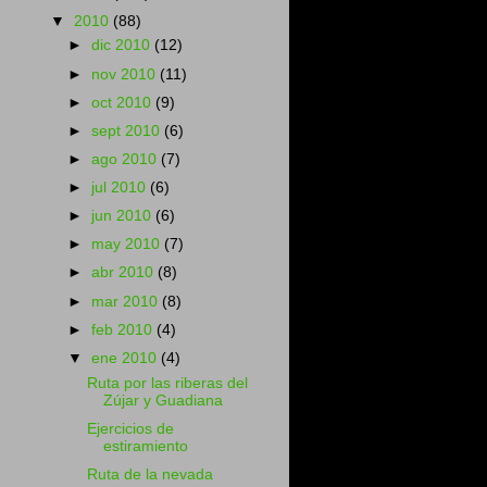
▼
2010
(88)
►
dic 2010
(12)
►
nov 2010
(11)
►
oct 2010
(9)
►
sept 2010
(6)
►
ago 2010
(7)
►
jul 2010
(6)
►
jun 2010
(6)
►
may 2010
(7)
►
abr 2010
(8)
►
mar 2010
(8)
►
feb 2010
(4)
▼
ene 2010
(4)
Ruta por las riberas del
Zújar y Guadiana
Ejercicios de
estiramiento
Ruta de la nevada