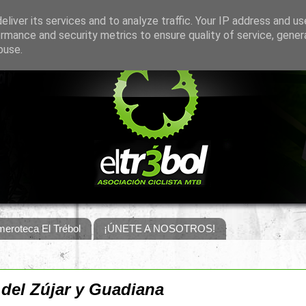
liver its services and to analyze traffic. Your IP address and u
rmance and security metrics to ensure quality of service, gene
buse.
eroteca El Trébol
¡ÚNETE A NOSOTROS!
 del Zújar y Guadiana