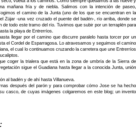
 seco, vuelta a los caminos. Como siempre quedamos a las nueve y
a mañana fría y de niebla. Salimos con la intención de paseo,
 Cogimos el camino de la Junta (uno de los que se encuentran en la
del Zújar -una vez cruzado el puente del badén-, río arriba, donde se
n de todo este tramo del río. Tuvimos que subir por un terraplén para
sta la playa de Entrerríos.
hasta llegar por el camino que discurre paralelo hasta torcer por un
sta el Cordel de Esparragosa. Lo atravesamos y seguimos el camino
ana, el cual lo continuamos cruzando la carretera que une Entrerríos
ucaliptos.
ue coger la trialera que está en la zona de umbría de la Sierra de
egetación sigue el Guadiana hasta llegar a la conocida Junta, unión
ón al badén y de ahí hasta Villanueva.
iernas después del parón y para comprobar cómo Jose se ha hecho
su casco, de cuyas imágenes colgaremos en este blog; un invento
: