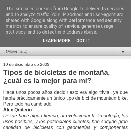
This site uses cookies from Google to deliver its services
and to analyze traffic. Your IP address and user-agent are
shared with Google along with performance and security
metrics to ensure quality of service, generate usage
statistics, and to detect and address abuse.
LEARN MORE
GOT IT
▼
10 de diciembre de 2009
Tipos de bicicletas de montaña,
¿cuál es la mejor para mí?
Hace unos pocos años decidir esto era algo trivial, ya que
había prácticamente un único tipo de bici de mountain bike.
Pero todo ha cambiado.
Álex Quiterio
Desde hace algún tiempo, al evolucionar la tecnología, los
usos posibles, y los potenciales clientes, han surgido gran
cantidad de bicicletas con geometrías y componentes