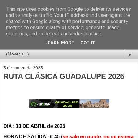
This site uses cookies from Google to deliver its services
and to analyze traffic. Your IP address and user-agent are
shared with Google along with performance and security
metrics to ensure quality of service, generate usage
statistics, and to detect and address abuse.
LEARN MORE
GOT IT
▼
5 de marzo de 2025
RUTA CLÁSICA GUADALUPE 2025
DIA : 13 DE ABRIL de 2025
HORA DE SALIDA : 6:45 (
se sale en punto, no se espera