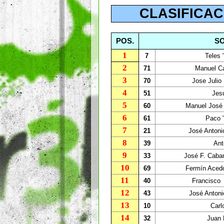
CLASIFICAC
POS.
S
1
7
Teles 
2
71
Manuel Ca
3
70
Jose Julio 
4
51
Jesú
5
60
Manuel José
6
61
Paco 
7
21
José Antonio
8
39
Ant
9
33
José F. Caban
10
69
Fermín Acedo
11
40
Francisco
12
43
José Antoni
13
10
Carl
14
32
Juan 