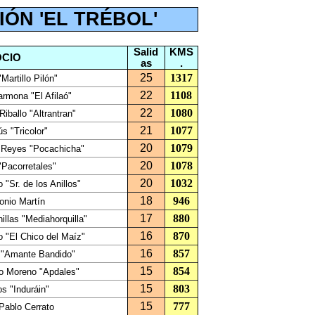
IÓN 'EL TRÉBOL'
Salid
KMS
OCIO
as
.
25
1317
"Martillo Pilón"
22
1108
rmona "El Afilaó"
22
1080
Riballo "Altrantran"
21
1077
s "Tricolor"
20
1079
 Reyes "Pocachicha"
20
1078
"Pacorretales"
20
1032
 "Sr. de los Anillos"
18
946
onio Martín
17
880
illas "Mediahorquilla"
16
870
 "El Chico del Maíz"
16
857
"Amante Bandido"
15
854
o Moreno "Apdales"
15
803
os "Induráin"
15
777
Pablo Cerrato