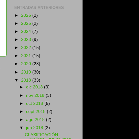
ENTRADAS ANTERIORES
►
2026
(2)
►
2025
(2)
►
2024
(7)
►
2023
(9)
►
2022
(15)
►
2021
(15)
►
2020
(23)
a
►
2019
(30)
▼
2018
(33)
►
dic 2018
(3)
►
nov 2018
(3)
►
oct 2018
(5)
►
sept 2018
(2)
►
ago 2018
(2)
▼
jun 2018
(2)
CLASIFICACIÓN