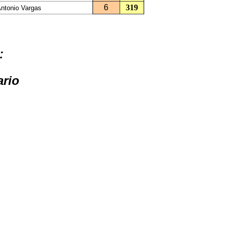
6
319
ntonio Vargas
:
ario