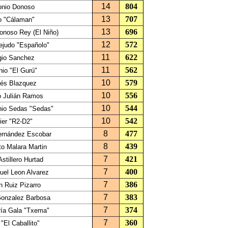
14
804
onio Donoso
13
707
io "Cálaman"
13
696
onoso Rey (El Niño)
12
572
ejudo "Españolo"
11
622
gio Sanchez
11
562
nio "El Gurú"
10
579
és Blazquez
10
556
o Julián Ramos
10
544
nio Sedas "Sedas"
10
542
ier "R2-D2"
8
477
ernández Escobar
8
439
to Malara Martin
7
421
stillero Hurtad
7
400
uel Leon Alvarez
7
386
 Ruiz Pizarro
7
383
Gonzalez Barbosa
7
374
ía Gala "Txema"
7
360
"El Caballito"