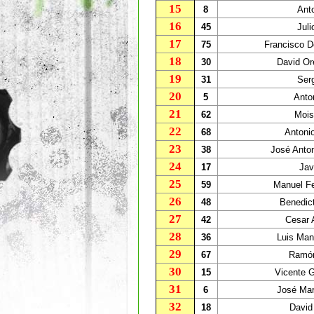
15
8
Ant
16
45
Jul
17
75
Francisco D
18
30
David Or
19
31
Ser
20
5
Anto
21
62
Mois
22
68
Antoni
23
38
José Anto
24
17
Jav
25
59
Manuel F
26
48
Benedic
27
42
Cesar A
28
36
Luis Man
29
67
Ramón
30
15
Vicente 
31
6
José Mar
32
18
David 