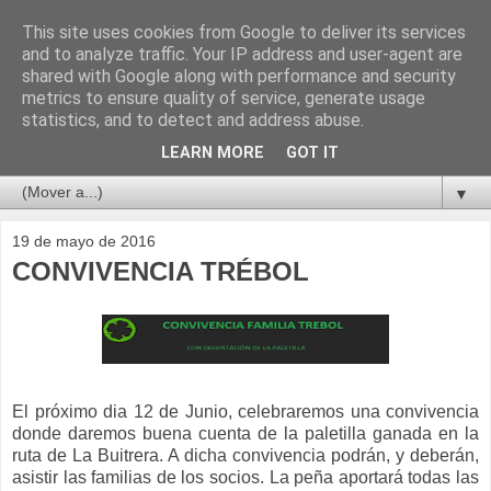
This site uses cookies from Google to deliver its services
and to analyze traffic. Your IP address and user-agent are
shared with Google along with performance and security
metrics to ensure quality of service, generate usage
statistics, and to detect and address abuse.
LEARN MORE
GOT IT
▼
19 de mayo de 2016
CONVIVENCIA TRÉBOL
El próximo dia 12 de Junio, celebraremos una convivencia
donde daremos buena cuenta de la paletilla ganada en la
ruta de La Buitrera. A dicha convivencia podrán, y deberán,
asistir las familias de los socios. La peña aportará todas las