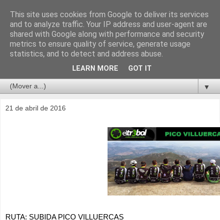
This site uses cookies from Google to deliver its services
and to analyze traffic. Your IP address and user-agent are
shared with Google along with performance and security
metrics to ensure quality of service, generate usage
statistics, and to detect and address abuse.
LEARN MORE
GOT IT
▼
21 de abril de 2016
RUTA: SUBIDA PICO VILLUERCAS