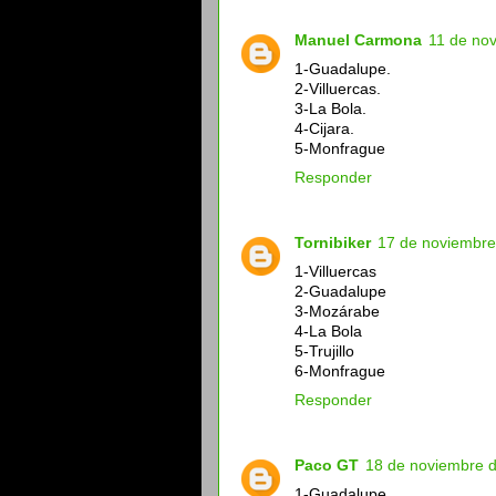
Manuel Carmona
11 de nov
1-Guadalupe.
2-Villuercas.
3-La Bola.
4-Cijara.
5-Monfrague
Responder
Tornibiker
17 de noviembre
1-Villuercas
2-Guadalupe
3-Mozárabe
4-La Bola
5-Trujillo
6-Monfrague
Responder
Paco GT
18 de noviembre d
1-Guadalupe