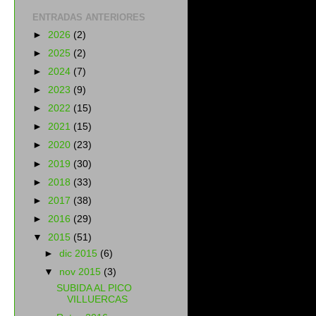
ENTRADAS ANTERIORES
►
2026
(2)
►
2025
(2)
►
2024
(7)
►
2023
(9)
►
2022
(15)
►
2021
(15)
►
2020
(23)
►
2019
(30)
►
2018
(33)
►
2017
(38)
►
2016
(29)
▼
2015
(51)
►
dic 2015
(6)
▼
nov 2015
(3)
SUBIDA AL PICO
VILLUERCAS