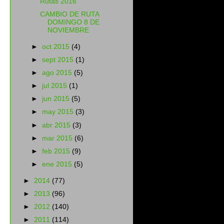
Rutas 2016
CAMBIO DE RUTA
DOMINGO 8 DE
NOVIEMBRE
►
oct 2015
(4)
►
sept 2015
(1)
►
ago 2015
(5)
►
jul 2015
(1)
►
jun 2015
(5)
►
may 2015
(3)
►
abr 2015
(3)
►
mar 2015
(6)
►
feb 2015
(9)
►
ene 2015
(5)
►
2014
(77)
►
2013
(96)
►
2012
(140)
►
2011
(114)