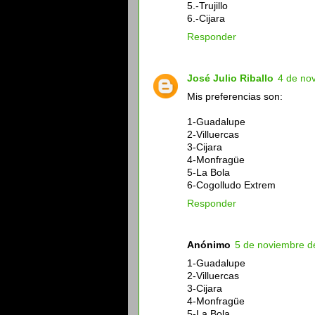
5.-Trujillo
6.-Cijara
Responder
José Julio Riballo
4 de no
Mis preferencias son:
1-Guadalupe
2-Villuercas
3-Cijara
4-Monfragüe
5-La Bola
6-Cogolludo Extrem
Responder
Anónimo
5 de noviembre d
1-Guadalupe
2-Villuercas
3-Cijara
4-Monfragüe
5-La Bola