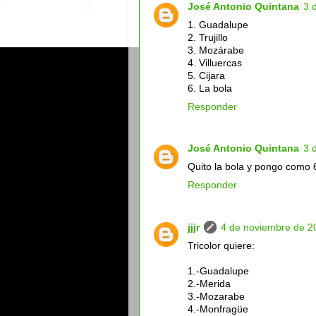
José Antonio Quintana
3 
1. Guadalupe
2. Trujillo
3. Mozárabe
4. Villuercas
5. Cijara
6. La bola
Responder
José Antonio Quintana
3 
Quito la bola y pongo como 
Responder
jjjr
4 de noviembre de 20
Tricolor quiere:
1.-Guadalupe
2.-Merida
3.-Mozarabe
4.-Monfragüe