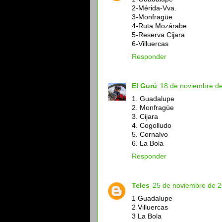
2-Mérida-Vva.
3-Monfragüe
4-Ruta Mozárabe
5-Reserva Cijara
6-Villuercas
Responder
El Gurú
18 de noviembre de
1. Guadalupe
2. Monfragüe
3. Cijara
4. Cogolludo
5. Cornalvo
6. La Bola
Responder
Teles
25 de noviembre de 2
1 Guadalupe
2 Villuercas
3 La Bola