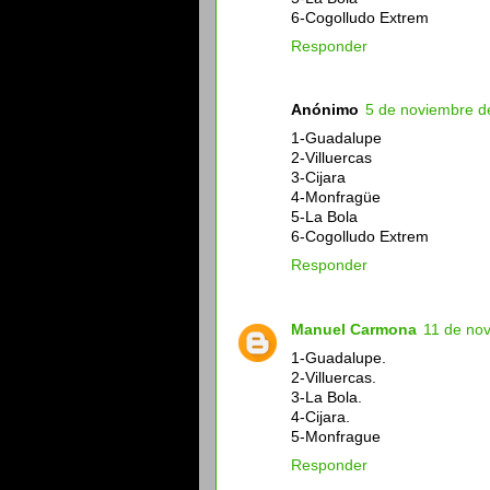
6-Cogolludo Extrem
Responder
Anónimo
5 de noviembre d
1-Guadalupe
2-Villuercas
3-Cijara
4-Monfragüe
5-La Bola
6-Cogolludo Extrem
Responder
Manuel Carmona
11 de nov
1-Guadalupe.
2-Villuercas.
3-La Bola.
4-Cijara.
5-Monfrague
Responder