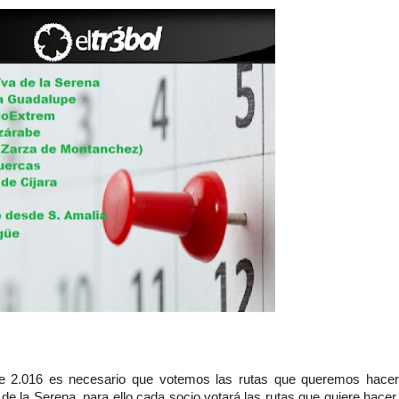
 de 2.016 es necesario que votemos las rutas que queremos hacer
de la Serena, para ello cada socio votará las rutas que quiere hacer,